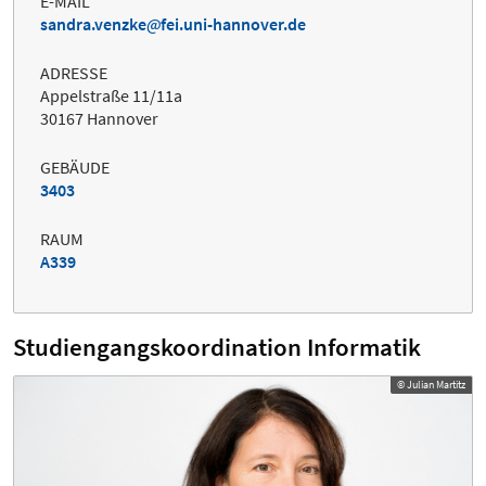
E-MAIL
sandra.venzke
fei.uni-hannover.de
ADRESSE
Appelstraße 11/11a
30167 Hannover
GEBÄUDE
3403
RAUM
A339
Studiengangskoordination Informatik
© Julian Martitz