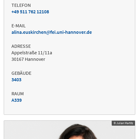
TELEFON
+49 511 762 12108
E-MAIL
alina.euskirchen
fei.uni-hannover.de
ADRESSE
Appelstraße 11/11a
30167 Hannover
GEBÄUDE
3403
RAUM
A339
© Julian Martitz