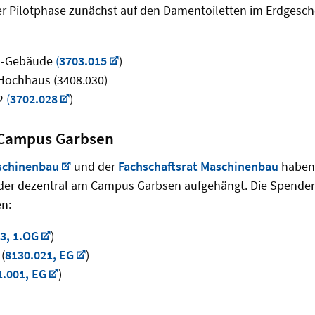
er Pilotphase zunächst auf den Damentoiletten im Erdgesch
TI-Gebäude
(
3703.015
)
 Hochhaus (3408.030)
2
(
3702.028
)
 Campus Garbsen
aschinenbau
und der
Fachschaftsrat Maschinenbau
haben
nder dezentral am Campus Garbsen aufgehängt. Die Spender
en:
3, 1.OG
)
(
8130.021, EG
)
1.001, EG
)