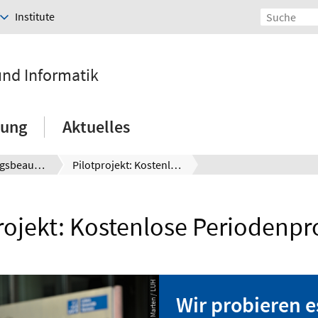
Institute
und Informatik
hung
Aktuelles
Gleichstellungsbeauftragte
Pilotprojekt: Kostenlose Periodenprodukte
rojekt: Kostenlose Periodenp
© Jakob Marten / LUH
Wir probieren e