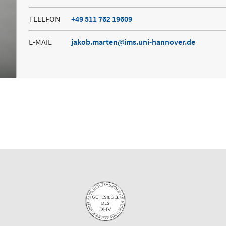
TELEFON
+49 511 762 19609
E-MAIL
jakob.marten
ims.uni-hannover.de